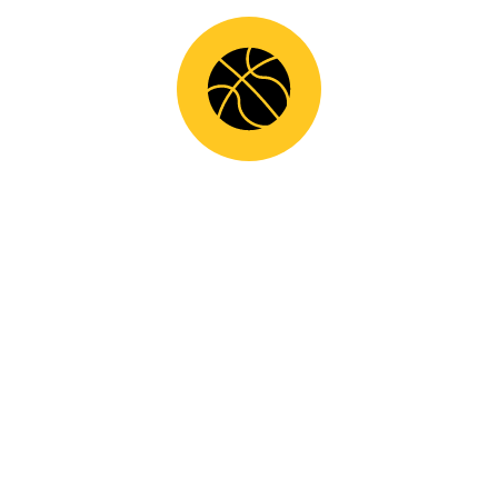
ΠΡΟΒΟΛΗ ΤΟΥ ΣΥΛΛΟΓΟΥ ΜΑΣ ΣΤΗΝ ΑΘΛΗΤΙΚΗ
ΕΚΠΟΜΠΗ ΚΟΣΜΟΣ ΤΩΝ ΣΠΟΡ ΤΗΣ ΕΡΤ3!
ΠΡΟΠΟΝΗΣΕΙΣ ΜΕ ΤΜΗΜΑΤΑ ΤΟΥ ΑΡΗ ΘΕΣΣΑΛΟΝΙΚΗΣ
ΓΙΑ ΤΑΛΑΝΤΟΥΧΟΥΣ ΑΘΛΗΤΕΣ ΤΟΥ ΣΥΛΛΟΓΟΥ ΜΑΣ!
KΑΤΗΓΟΡΊΕΣ
ΝΈΑ
ΣΥΝΕΡΓΑΣΊΕΣ