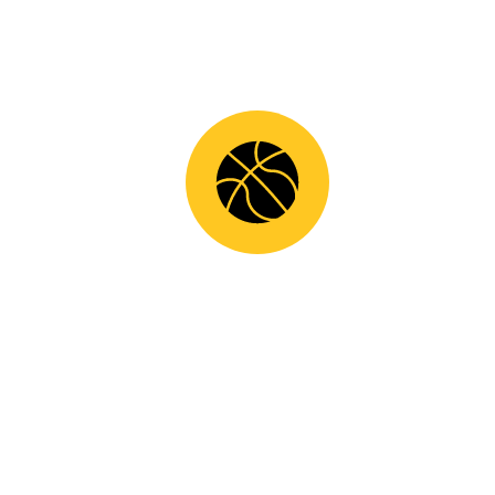
16
Νέστορας
Τελεθριακός
273
17
Τσακός
ΠΑΠΕΛ
236
18
Βογιατζής
Άρης Θήβας
236
19
Φραγκούλης
Τελεθριακός
235
20
Αναστασόπουλος
ΠΑΠΕΛ
234
21
Κατσούλας
ΠΑΠΕΛ
229
22
Κυριακίδης
ΓΑΣ
223
Άμφισσας
23
Σκούμας Δ.
Άρης Θήβας
219
24
Γεωργαντάς
Γ.Σ. Ιτέας
214
25
Παπαργυρόπουλος
Σύλλας
204