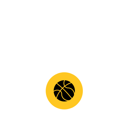
Λιβαδειάς
10
Σιγκούνας
Αστέρας
66
Αλιβερίου
11
Πρόντζος
Αστέρας
65
Αλιβερίου
12
Σουλινάρης
Πρωτέας
63
Σχηματαρίου
13
Γεωργαντάς
Γ.Σ. Ιτέας
61
14
Βογιατζής
Αστέρας
57
Παντ.
Αλιβερίου
15
Χουλιαράς
Πρωτέας
54
Σχηματαρίου
16
Θεοδώρου
Άρης Θήβας
54