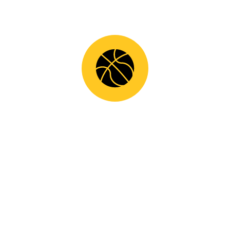
ΝΈΑ
ΣΥΝΕΡΓΑΣΊΕΣ
ΠΡΌΣΦΑΤΕΣ ΑΝΑΚΟΙΝΏΣΕΙΣ
11.07.2026
ΑΝΑΝΕΩΣΗ ΜΕ ΑΡΗ ΠΑΠΑΔΑΚΗ!
11.07.2026
ΛΥΣΗ ΣΥΝΕΡΓΑΣΙΑΣ ΜΕ ΘΑΝΑΣΗ ΒΕΛΛΙΟ!
11.07.2026
ΝΕΟΣ ΠΡΟΠΟΝΗΤΗΣ ΣΤΙΣ ΑΚΑΔΗΜΙΕΣ ΜΑΣ Ο
ΓΙΑΝΝΗΣ ΜΙΧΕΛΗΣ!