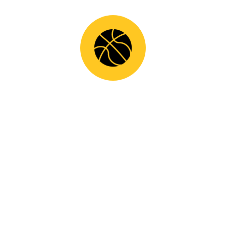
SHARE
ΕΝΑΡΞΗ ΑΚΑΔΗΜΙΩΝ 2025-26 ΑΡΗ ΑΜΦΙΚΛΕΙΑΣ!
ΦΙΛΙΚΟΣ ΑΓΩΝΑΣ ΜΕ ARIS B.C. RETRO!
KΑΤΗΓΟΡΊΕΣ
ΝΈΑ
ΣΥΝΕΡΓΑΣΊΕΣ