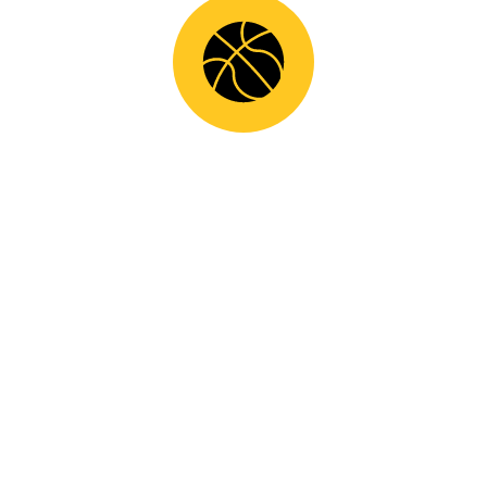
ΛΗΞΗ ΑΓΩΝΙΣΤΙΚΗΣ ΠΕΡΙΟΔΟΥ ΓΙΑ ΤΗΝ ΑΝΔΡΙΚΗ ΜΑΣ
ΟΜΑΔΑ!
H EΘΝΙΚΗ ΟΜΑΔΑ U14 ΓΙΑ ΔΥΟ ΦΙΛΙΚΑ ΦΙΛΑΝΘΡΩΠΙΚΟΥ
ΧΑΡΑΚΤΗΡΑ ΣΤΗΝ ΑΜΦΙΚΛΕΙΑ!
KΑΤΗΓΟΡΊΕΣ
ΝΈΑ
ΣΥΝΕΡΓΑΣΊΕΣ